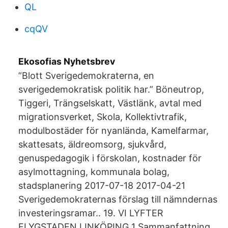
QL
cqQV
Ekosofias Nyhetsbrev
”Blott Sverigedemokraterna, en
sverigedemokratisk politik har.” Böneutrop,
Tiggeri, Trängselskatt, Västlänk, avtal med
migrationsverket, Skola, Kollektivtrafik,
modulbostäder för nyanlända, Kamelfarmar,
skattesats, äldreomsorg, sjukvård,
genuspedagogik i förskolan, kostnader för
asylmottagning, kommunala bolag,
stadsplanering 2017-07-18 2017-04-21
Sverigedemokraternas förslag till nämndernas
investeringsramar.. 19. VI LYFTER
FLYGSTADEN LINKÖPING 1 Sammanfattning