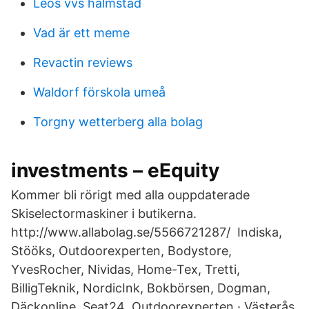
Leos vvs halmstad
Vad är ett meme
Revactin reviews
Waldorf förskola umeå
Torgny wetterberg alla bolag
investments – eEquity
Kommer bli rörigt med alla ouppdaterade
Skiselectormaskiner i butikerna.
http://www.allabolag.se/5566721287/ Indiska,
Stööks, Outdoorexperten, Bodystore,
YvesRocher, Nividas, Home-Tex, Tretti,
BilligTeknik, NordicInk, Bokbörsen, Dogman,
Däckonline, Seat24 Outdoorexperten · Västerås,