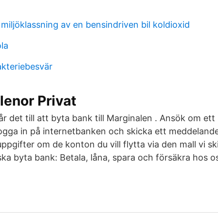
miljöklassning av en bensindriven bil koldioxid
la
akteriebesvär
lenor Privat
r det till att byta bank till Marginalen . Ansök om et
ogga in på internetbanken och skicka ett meddelande 
uppgifter om de konton du vill flytta via den mall vi skic
ska byta bank: Betala, låna, spara och försäkra hos o