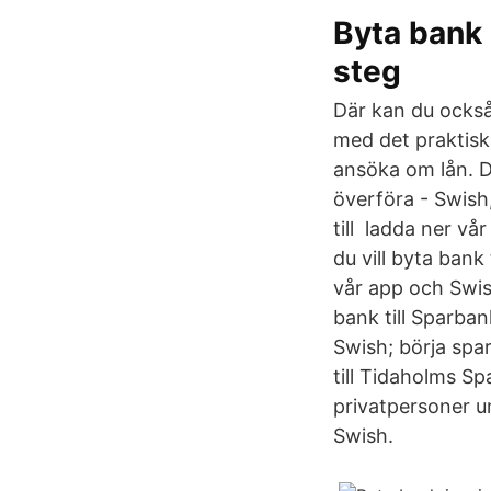
Byta bank 
steg
Där kan du också l
med det praktiska
ansöka om lån. D
överföra - Swish,
till ladda ner v
du vill byta bank
vår app och Swis
bank till Sparban
Swish; börja spa
till Tidaholms Sp
privatpersoner un
Swish.