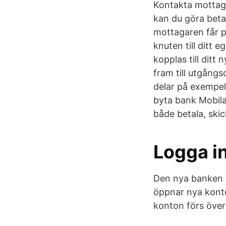
Kontakta mottaga
kan du göra betal
mottagaren får pe
knuten till ditt 
kopplas till ditt
fram till utgångs
delar på exempel
byta bank Mobila
både betala, ski
Logga i
Den nya banken s
öppnar nya konto
konton förs över 