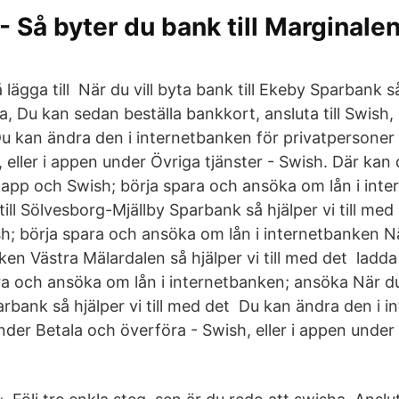
- Så byter du bank till Marginalen
ägga till När du vill byta bank till Ekeby Sparbank så h
, Du kan sedan beställa bankkort, ansluta till Swish,
u kan ändra den i internetbanken för privatpersoner
 eller i appen under Övriga tjänster - Swish. Där kan
år app och Swish; börja spara och ansöka om lån i int
 till Sölvesborg-Mjällby Sparbank så hjälper vi till me
h; börja spara och ansöka om lån i internetbanken När
ken Västra Mälardalen så hjälper vi till med det ladd
ra och ansöka om lån i internetbanken; ansöka När du
arbank så hjälper vi till med det Du kan ändra den i 
der Betala och överföra - Swish, eller i appen under 