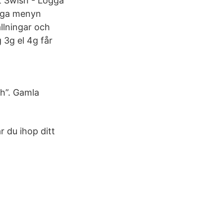
ut Swish - Logga
liga menyn
llningar och
 3g el 4g får
sh”. Gamla
 du ihop ditt