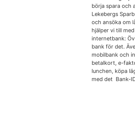
börja spara och a
Lekebergs Sparba
och ansöka om lån
hjälper vi till 
internetbank: Öv
bank för det. Äv
mobilbank och in
betalkort, e-fakt
lunchen, köpa läg
med det Bank-ID