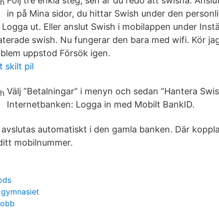
Följ tre enkla steg, sen är du redo att swisha. Ansl
in på Mina sidor, du hittar Swish under den person
Logga ut. Eller anslut Swish i mobilappen under Instä
terade swish. Nu fungerar den bara med wifi. Kör jag
oblem uppstod Försök igen.
skilt pil
Välj ”Betalningar” i menyn och sedan ”Hantera Swi
Internetbanken: Logga in med Mobilt BankID.
 avslutas automatiskt i den gamla banken. Där kopplar
itt mobilnummer.
oods
 gymnasiet
jobb