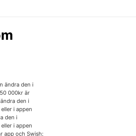
om
 ändra den i
150 000kr är
 ändra den i
eller i appen
a den i
eller i appen
år app och Swish;