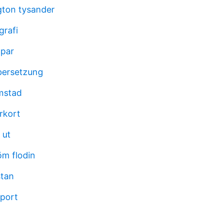
ngton tysander
rafi
opar
bersetzung
mstad
rkort
 ut
öm flodin
stan
port