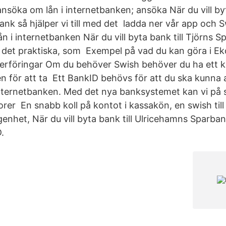
nsöka om lån i internetbanken; ansöka När du vill byt
nk så hjälper vi till med det ladda ner vår app och S
 i internetbanken När du vill byta bank till Tjörns S
med det praktiska, som Exempel på vad du kan göra i 
erföringar Om du behöver Swish behöver du ha ett k
en för att ta Ett BankID behövs för att du ska kunna
ternetbanken. Med det nya banksystemet kan vi på si
orer En snabb koll på kontot i kassakön, en swish till
enhet, När du vill byta bank till Ulricehamns Sparbank 
.