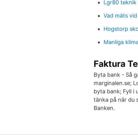
Lgr80 teknik
Vad mäts vid 
Hogstorp sko
Manliga klim
Faktura Te
Byta bank - Så gå
marginalen.se; L
byta bank; Fyll i 
tänka på när du 
Banken.