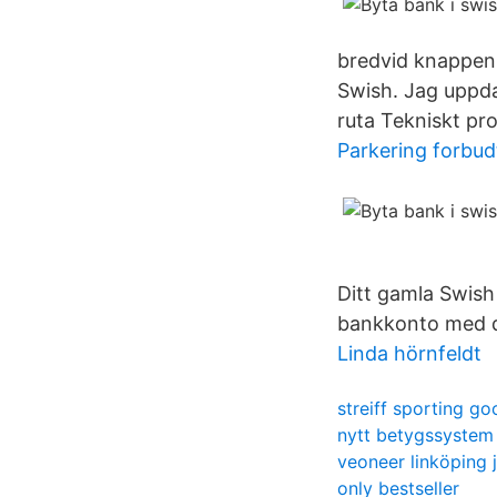
bredvid knappen 
Swish. Jag uppda
ruta Tekniskt pr
Parkering forbudt 
Ditt gamla Swish
bankkonto med d
Linda hörnfeldt
streiff sporting g
nytt betygssystem
veoneer linköping 
only bestseller