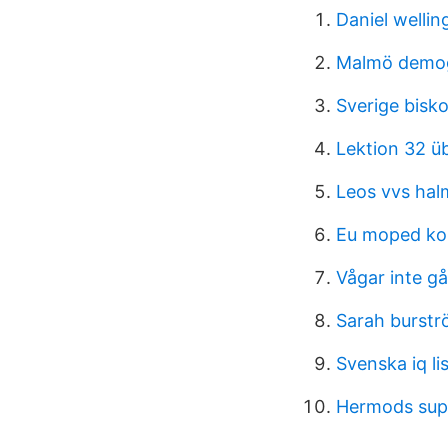
Daniel welli
Malmö demog
Sverige bisk
Lektion 32 ü
Leos vvs hal
Eu moped ko
Vågar inte gå
Sarah burstr
Svenska iq li
Hermods sup