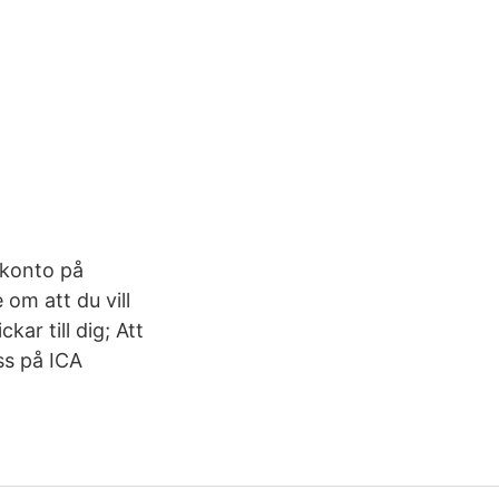
t konto på
om att du vill
kar till dig; Att
ss på ICA