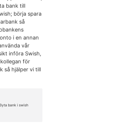
a bank till
wish; börja spara
parbank så
Ekobankens
onto i en annan
 använda vår
kt införa Swish,
 kollegan för
så hjälper vi till