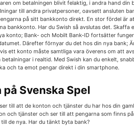
ren om betalningen blivit felaktig, i andra hand din
ningar till andra privatpersoner, oavsett ansluten ba
ngarna på sitt bankkonto direkt. En stor fördel är at
egna bankkonto. Har du Swish så avslutas det. Skaffa 
 nya konto; Bank- och Mobilt Bank-ID fortsätter funge
datumet. Därefter förnyar du det hos din nya bank; Är
vis ett konto måste samtliga vara överens om att av
 betalningar i realtid. Med Swish kan du enkelt, snab
cka och ta emot pengar direkt i din smartphone.
n på Svenska Spel
er till att de konton och tjänster du har hos din gam
n och tjänster och ser till att pengarna som finns p
till de nya. Har du tänkt byta bank?