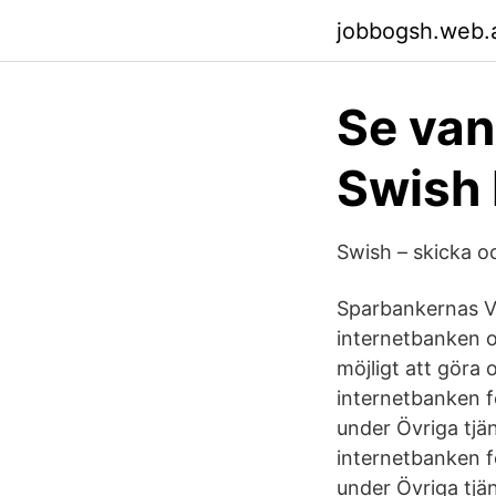
jobbogsh.web.
Se van
Swish
Swish – skicka 
Sparbankernas V
internetbanken o
möjligt att göra 
internetbanken f
under Övriga tjän
internetbanken f
under Övriga tjän