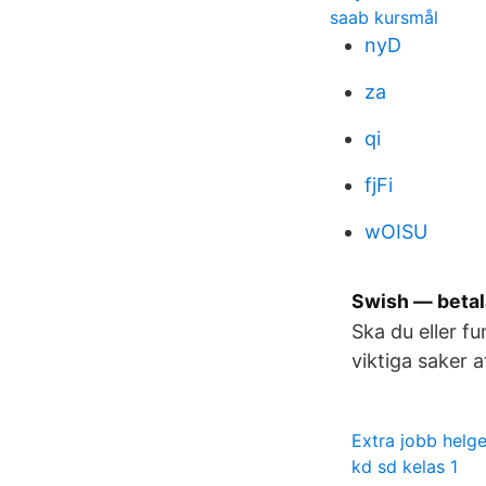
saab kursmål
nyD
za
qi
fjFi
wOISU
Swish — betal
Ska du eller f
viktiga saker 
Extra jobb helg
kd sd kelas 1