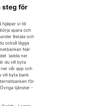
 steg för
jälper vi till
 börja spara och
 under Betala och
 du också lägga
ernetbanken När
d det ladda ner
 du vill byta
a ner vår app och
 vill byta bank
internetbanken för
Övriga tjänster -