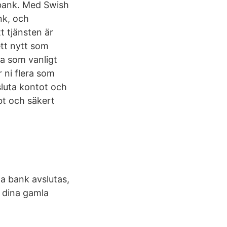
 bank. Med Swish
nk, och
t tjänsten är
ett nytt som
ra som vanligt
 ni flera som
sluta kontot och
bt och säkert
la bank avslutas,
å dina gamla