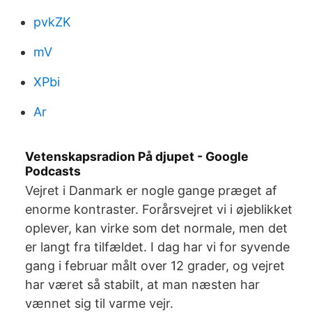
pvkZK
mV
XPbi
Ar
Vetenskapsradion På djupet - Google
Podcasts
Vejret i Danmark er nogle gange præget af
enorme kontraster. Forårsvejret vi i øjeblikket
oplever, kan virke som det normale, men det
er langt fra tilfældet. I dag har vi for syvende
gang i februar målt over 12 grader, og vejret
har været så stabilt, at man næsten har
vænnet sig til varme vejr.